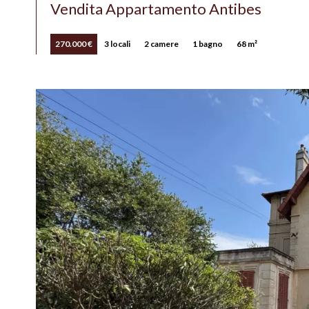
Vendita Appartamento Antibes
270.000 €
3 locali
2 camere
1 bagno
68 m²