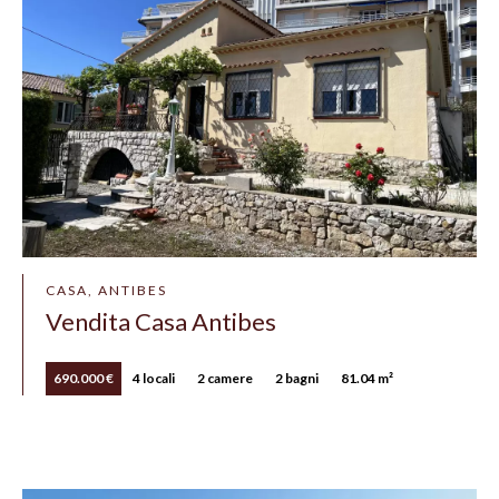
CASA, ANTIBES
Vendita Casa Antibes
690.000 €
4 locali
2 camere
2 bagni
81.04 m²