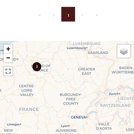
1
+
−
2