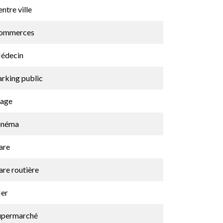
ntre ville
ommerces
édecin
arking public
lage
inéma
are
are routière
er
upermarché