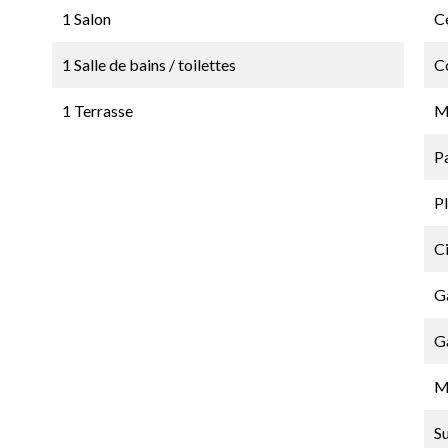
1 Salon
Ce
1 Salle de bains / toilettes
C
1 Terrasse
M
P
P
C
G
G
M
S