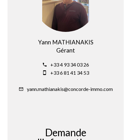
Yann MATHIANAKIS
Gérant
+33 4 93 34 03 26
+33 6 81 41 34 53
yann.mathianakis@concorde-immo.com
Demande