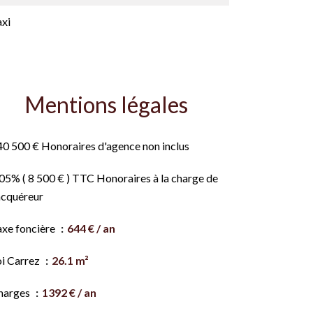
axi
Mentions légales
40 500 € Honoraires d'agence non inclus
05% ( 8 500 € ) TTC Honoraires à la charge de
acquéreur
axe foncière
644 € / an
oi Carrez
26.1 m²
harges
1392 € / an