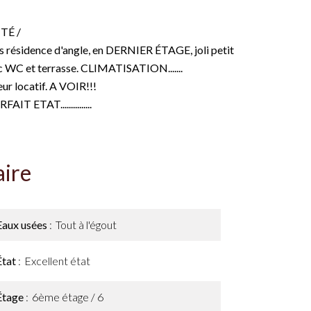
TÉ /
 résidence d'angle, en DERNIER ÉTAGE, joli petit
c WC et terrasse. CLIMATISATION.......
eur locatif. A VOIR!!!
 ETAT...............
ire
Eaux usées
Tout à l'égout
État
Excellent état
Étage
6ème étage / 6