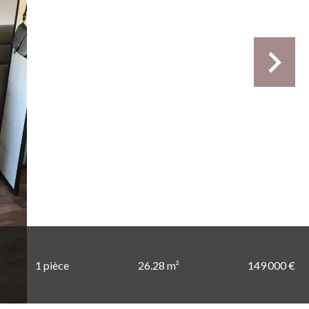
1 pièce
26.28 m²
149 000 €