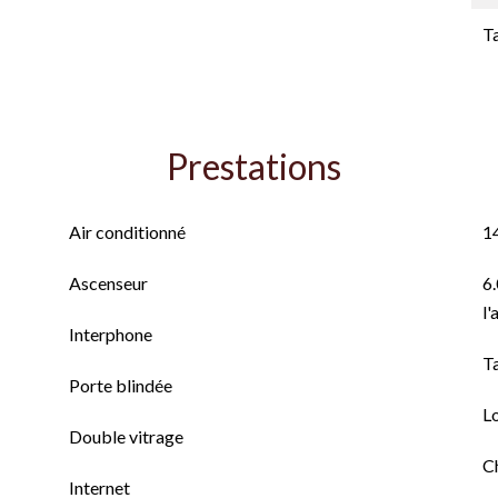
T
Prestations
Air conditionné
1
Ascenseur
6.
l'
Interphone
T
Porte blindée
L
Double vitrage
C
Internet